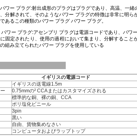
パワー プラグ:射出成形のプラグはプラグであり、高温、一
、分解されて、そのようなパワー プラグの特徴は非常に明ら
であるこの種類のパワー プラグ パワー プラグ。
 パワー プラグ:アセンブリ プラグは電源コードであり、パワ
緒に固定されたり、使用の過程において集まり、分解すること
の組み立てられたパワー プラグを使用している
イギリスの電源コード
イギリスの送電線1.5m
ター
0.75mmの² CCAまたはカスタマイズされる
標準的な銅、裸の銅、CCA
ト
ポリ塩化ビニール
3pin
黒い
自由、貨物集めなさい
コンピュータおよびラップトップ