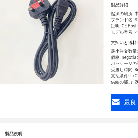
製品詳細
起源の場所: 
ブランド名: So
証明: CE Rosh
モデル番号: イ
支払いと送料
最小注文数量: 
価格: negotiab
パッケージの詳
受渡し時間: 8d
支払条件: L
供給の能力: 20
最良 
製品説明