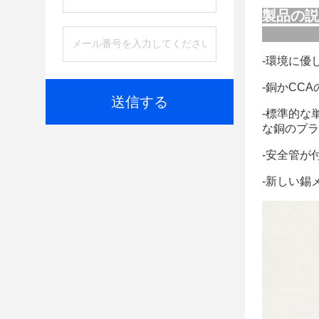
製品の説
-環境に優
-銅かCC
送信する
-標準的な
な銅のプラ
-安全管が
-新しい錫