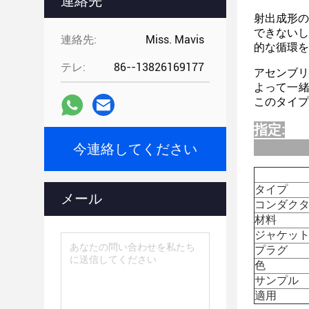
連絡先
射出成形の
できないし
連絡先:
Miss. Mavis
的な循環を
テレ:
86--13826169177
アセンブリ
よって一
このタイプ
指定:
今連絡してください
タイプ
メール
コンダク
材料
ジャケッ
プラグ
色
サンプル
適用