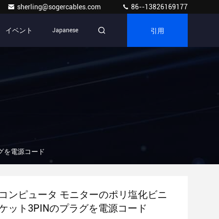
sherling@sogercables.com
86--13826169177
引用
イベント
Japanese
ラグを電源コード
shコンピュータ モニターのポリ塩化ビニ
ャケット3PINのプラグを電源コード