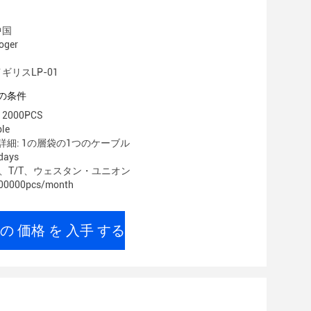
中国
ger
ギリスLP-01
の条件
2000PCS
le
細: 1の層袋の1つのケーブル
ays
/C、T/T、ウェスタン・ユニオン
0000pcs/month
の 価格 を 入手 する