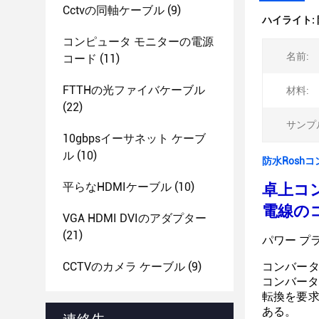
Cctvの同軸ケーブル
(9)
ハイライト:
コンピュータ モニターの電源
名前:
コード
(11)
FTTHの光ファイバケーブル
材料:
(22)
サンプ
10gbpsイーサネット ケーブ
ル
(10)
防水Rosh
平らなHDMIケーブル
(10)
卓上コン
電線の
VGA HDMI DVIのアダプター
(21)
パワー プ
CCTVのカメラ ケーブル
(9)
コンバータ
コンバータ
転換を要求
ある。