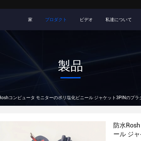
家
プロダクト
ビデオ
私達について
製品
Roshコンピュータ モニターのポリ塩化ビニール ジャケット3PINのプ
防水Ro
ール ジ