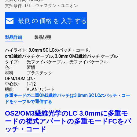
支払条件: T/T、ウェスタン・ユニオン
最良 の 価格 を 入手 する
製品詳細
製品説明
ハイライト:
3.0mm SC LCのパッチ・コード
,
om3繊維パッチ ケーブル
,
3.0mm OM3繊維パッチ ケーブル
タイプ:
光ファイバケーブル、光ファイバケーブル
色:
習慣
材料:
プラスチック
はい
OEM/ODM:
中心数:
1-12
機能:
VLANサポート
多重モードの二重OM3繊維パッチは3.0mm SC LCのパッチ・コー
ドをケーブルで通信する
OS2/OM3繊維光学のLC 3.0mmに多重モ
ードの複式アパートの多重モードFCをパ
ッチ・コード