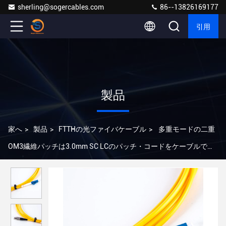
sherling@sogercables.com
86--13826169177
引用
製品
家へ
>
製品
>
FTTHの光ファイバケーブル
>
多重モードの二重
OM3繊維パッチは3.0mm SC LCのパッチ・コードをケーブルで通
信する