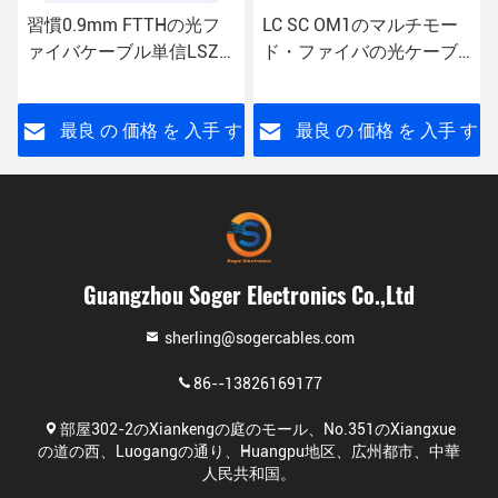
習慣0.9mm FTTHの光フ
LC SC OM1のマルチモー
ァイバケーブル単信LSZH
ド・ファイバの光ケーブ
1M 3M 5M
ルは繊維光学のパッチ・
コードを二重にする
す
最良 の 価格 を 入手 す
最良 の 価格 を 入手 す
る
る
Guangzhou Soger Electronics Co.,Ltd
sherling@sogercables.com
86--13826169177
部屋302-2のXiankengの庭のモール、No.351のXiangxue
の道の西、Luogangの通り、Huangpu地区、広州都市、中華
人民共和国。